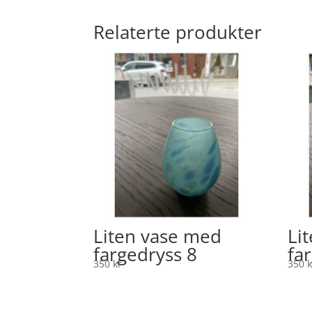
Relaterte produkter
Liten vase med
Li
fargedryss 8
fa
350
kr
350
k