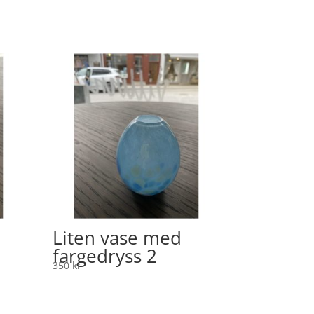
Liten vase med
fargedryss 2
350
kr