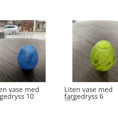
ten vase med
Liten vase med
rgedryss 10
fargedryss 6
r
350
kr