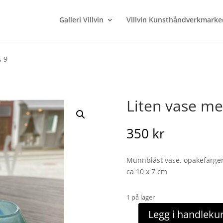
Galleri Villvin
Villvin Kunsthåndverkmarke
s 9
Liten vase me
350
kr
Munnblåst vase, opakefarge
ca 10 x 7 cm
1 på lager
Legg i handleku
Liten