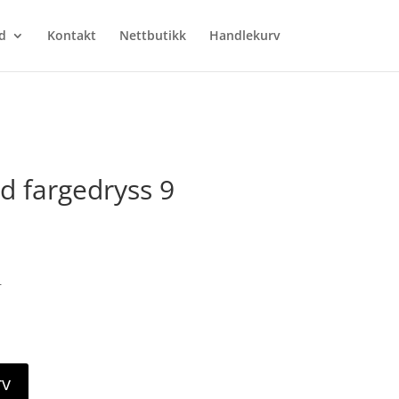
d
Kontakt
Nettbutikk
Handlekurv
d fargedryss 9
r
rv