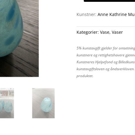
vase
med
Kunstner:
Anne Kathrine Mu
fargedryss
9
Kategorier:
Vase
,
Vaser
antall
5% kunstavgift gjelder for omsetning
kunstnere og rettighetshavere gjenno
Kunstneres Hjelpefond og Billedkunst
kunstavgiftsloven og åndsverkloven. P
produktet.