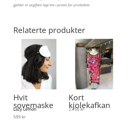
gjelder er avgiften lagt inn i prisen for produktet.
Relaterte produkter
Hvit
Kort
sovemaske
kjolekafkan
Lazy Lemon
2.750
kr
599
kr