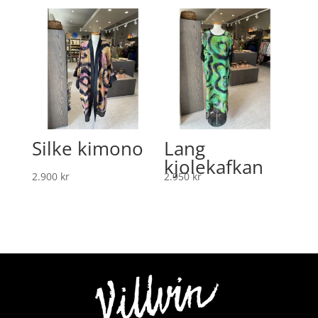
Silke kimono
Lang
kjolekafkan
2.900
kr
2.950
kr