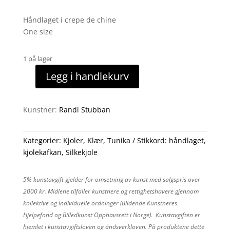
Håndlaget i crepe de chine
One size
1 på lager
Legg i handlekurv
Lang
kjolekafkan
antall
Kunstner:
Randi Stubban
Kategorier:
Kjoler
,
Klær
,
Tunika
Stikkord:
håndlaget
,
kjolekafkan
,
Silkekjole
5% kunstavgift gjelder for omsetning av kunst med salgspris over
2000 kr. Midlene tilfaller kunstnere og rettighetshavere gjennom
kollektive og individuelle ordninger (Bildende Kunstneres
Hjelpefond og Billedkunst Opphavsrett i Norge). Kunstavgiften er
hjemlet i kunstavgiftsloven og åndsverkloven. På produktene dette