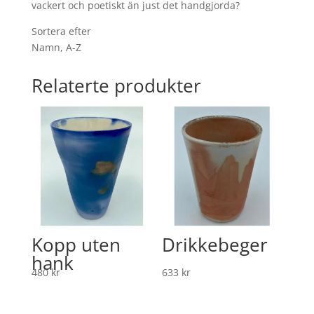
vackert och poetiskt än just det handgjorda?
Sortera efter
Namn, A-Z
Relaterte produkter
Kopp uten
Drikkebeger
hank
480
kr
633
kr