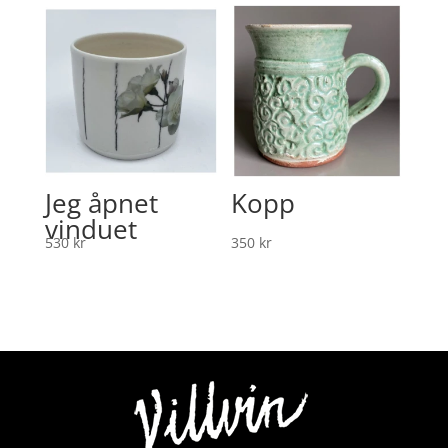
Jeg åpnet
Kopp
vinduet
530
kr
350
kr