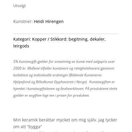
Utsolgt
Kunstner:
Heidi Hirengen
Kategori:
Kopper
Stikkord:
begitning
,
dekaler
,
leirgods
5% kunstavgift gjelder for omsetning av kunst med salgspris over
2000 kr. Midlene tilfaller kunstnere og rettighetshavere gjennom
kollektive og individuelle ordninger (Bildende Kunstneres
Hjelpefond og Billedkunst Opphavsrett i Norge). Kunstavgiften er
hjemlet i kunstavgiftsloven og åndsverkloven. På produktene dette
gjelder er avgiften lagt inn i prisen for produktet.
Min keramik berättar mycket om mig själv. Jag tycker
om att “bygga”