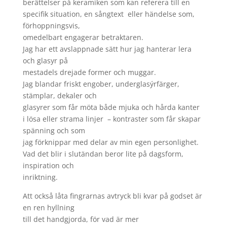
berättelser på keramiken som kan referera till en
specifik situation, en sångtext eller händelse som,
förhoppningsvis,
omedelbart engagerar betraktaren.
Jag har ett avslappnade sätt hur jag hanterar lera
och glasyr på
mestadels drejade former och muggar.
Jag blandar friskt engober, underglasýrfärger,
stämplar, dekaler och
glasyrer som får möta både mjuka och hårda kanter
i lösa eller strama linjer – kontraster som får skapar
spänning och som
jag förknippar med delar av min egen personlighet.
Vad det blir i slutändan beror lite på dagsform,
inspiration och
inriktning.
Att också låta fingrarnas avtryck bli kvar på godset är
en ren hyllning
till det handgjorda, för vad är mer