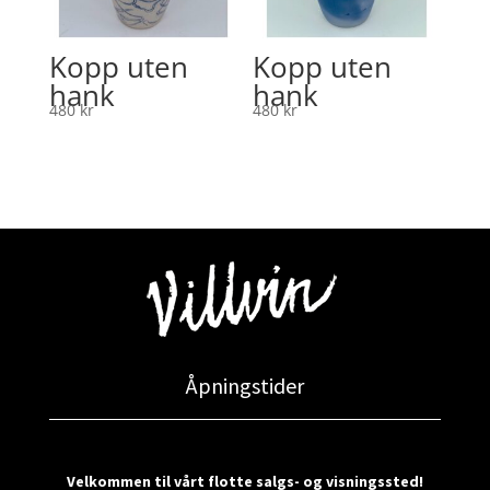
Kopp uten
Kopp uten
hank
hank
480
kr
480
kr
Åpningstider
Velkommen til vårt flotte salgs- og visningssted!