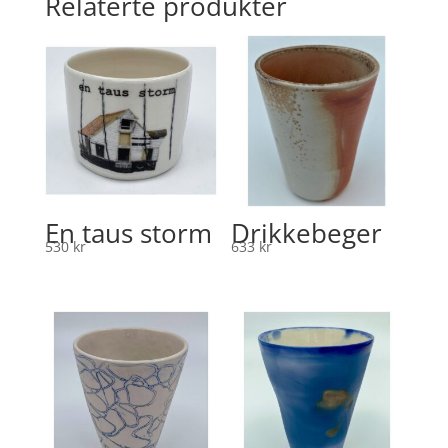
Relaterte produkter
En taus storm
Drikkebeger
530
kr
633
kr