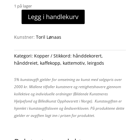
1 på lager
Legg i handlekurv
Kaffekopp
5
antall
Kunstner:
Toril Lønaas
Kategori:
Kopper
Stikkord:
hånddekorert
,
hånddreiet
,
kaffekopp
,
kattemotiv
,
leirgods
5% kunstavgift gjelder for omsetning av kunst med salgspris over
2000 kr. Midlene tilfaller kunstnere og rettighetshavere gjennom
kollektive og individuelle ordninger (Bildende Kunstneres
Hjelpefond og Billedkunst Opphavsrett i Norge). Kunstavgiften er
hjemlet i kunstavgiftsloven og åndsverkloven. På produktene dette
gjelder er avgiften lagt inn i prisen for produktet.