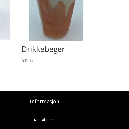
Drikkebeger
633
kr
Informasjon
Kontakt oss