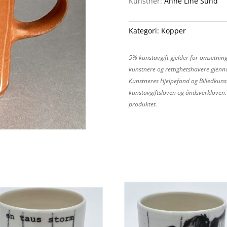
Kunstner:
Anne Line Sund
Kategori:
Kopper
5% kunstavgift gjelder for omsetning
kunstnere og rettighetshavere gjenno
Kunstneres Hjelpefond og Billedkunst
kunstavgiftsloven og åndsverkloven. P
produktet.