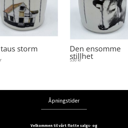
 taus storm
Den ensomme
stillhet
r
530
kr
Åpningstider
Velkommen til vårt flotte salgs- og