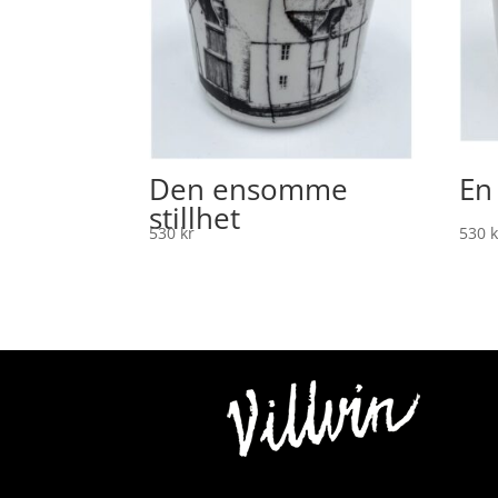
Den ensomme
En
stillhet
530
kr
530
k