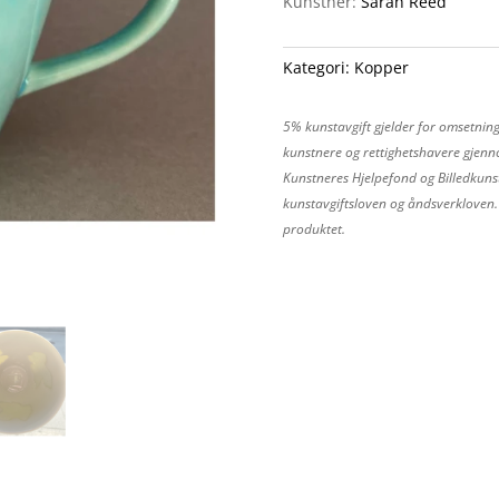
Kunstner:
Sarah Reed
Kategori:
Kopper
5% kunstavgift gjelder for omsetning
kunstnere og rettighetshavere gjenno
Kunstneres Hjelpefond og Billedkunst
kunstavgiftsloven og åndsverkloven. P
produktet.