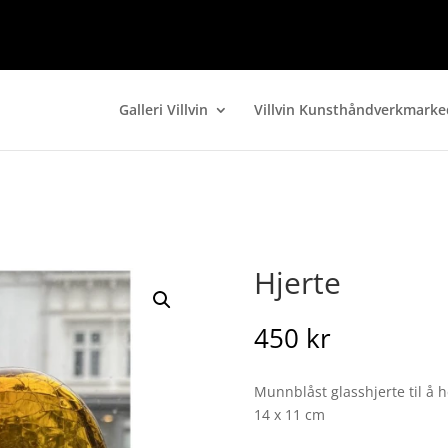
Galleri Villvin
Villvin Kunsthåndverkmarke
Hjerte
450
kr
Munnblåst glasshjerte til å h
14 x 11 cm