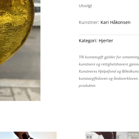
Utsolgt
Kunstner:
Kari Håkonsen
Kategori:
Hjerter
5% kunstavgift gjelder for omsetning
kunstnere og rettighetshavere gjenno
Kunstneres Hjelpefond og Billedkunst
kunstavgiftsloven og åndsverkloven. P
produktet.