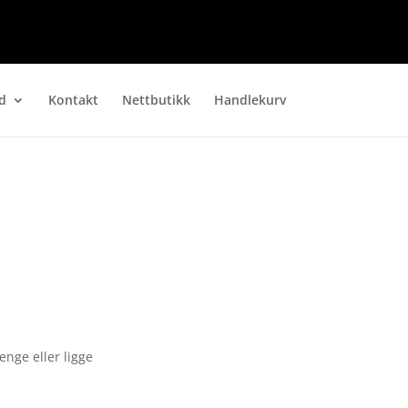
d
Kontakt
Nettbutikk
Handlekurv
enge eller ligge