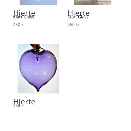
Hjerte
Hjerte
Klart Glass
Klart Glass
450
kr
450
kr
Hjerte
450
kr