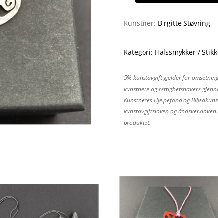
antall
Kunstner:
Birgitte Støvring
Kategori:
Halssmykker
Stik
5% kunstavgift gjelder for omsetning
kunstnere og rettighetshavere gjenno
Kunstneres Hjelpefond og Billedkunst
kunstavgiftsloven og åndsverkloven. P
produktet.