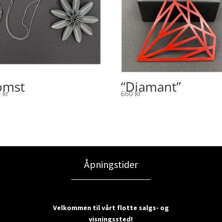
omst
“Diamant”
0
kr
660
kr
Åpningstider
Velkommen til vårt flotte salgs- og
visningssted!