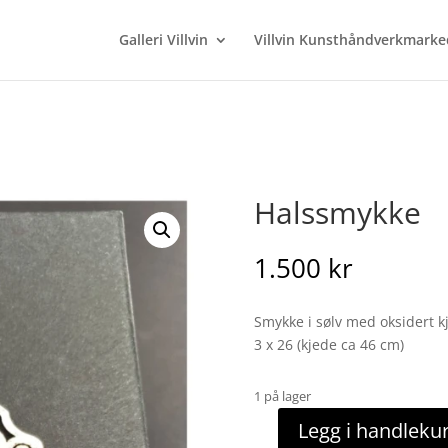
Galleri Villvin
Villvin Kunsthåndverkmarke
Halssmykke
1.500
kr
Smykke i sølv med oksidert k
3 x 26 (kjede ca 46 cm)
1 på lager
Legg i handleku
Halssmykke