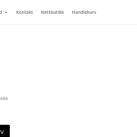
d
Kontakt
Nettbutikk
Handlekurv
jede
rv