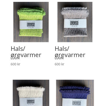
Hals/
Hals/
ørevarmer
ørevarmer
LUUN
LUUN
600
kr
600
kr