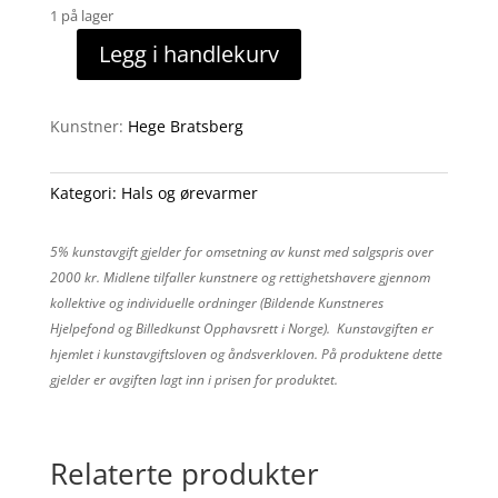
1 på lager
Legg i handlekurv
Hals/
ørevarmer
antall
Kunstner:
Hege Bratsberg
Kategori:
Hals og ørevarmer
5% kunstavgift gjelder for omsetning av kunst med salgspris over
2000 kr. Midlene tilfaller kunstnere og rettighetshavere gjennom
kollektive og individuelle ordninger (Bildende Kunstneres
Hjelpefond og Billedkunst Opphavsrett i Norge). Kunstavgiften er
hjemlet i kunstavgiftsloven og åndsverkloven. På produktene dette
gjelder er avgiften lagt inn i prisen for produktet.
Relaterte produkter