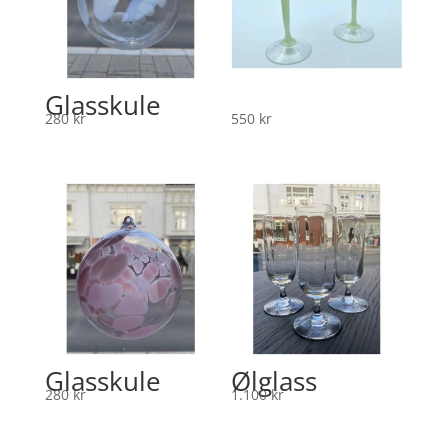
Glasskule
280
kr
550
kr
Glasskule
Ølglass
280
kr
1.100
kr