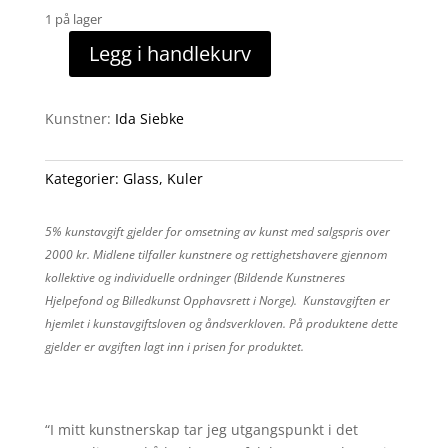
1 på lager
Legg i handlekurv
Glasskule
antall
Kunstner:
Ida Siebke
Kategorier:
Glass
,
Kuler
5% kunstavgift gjelder for omsetning av kunst med salgspris over
2000 kr. Midlene tilfaller kunstnere og rettighetshavere gjennom
kollektive og individuelle ordninger (Bildende Kunstneres
Hjelpefond og Billedkunst Opphavsrett i Norge). Kunstavgiften er
hjemlet i kunstavgiftsloven og åndsverkloven. På produktene dette
gjelder er avgiften lagt inn i prisen for produktet.
“I mitt kunstnerskap tar jeg utgangspunkt i det