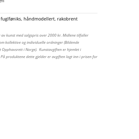
en
:
fuglføniks
,
håndmodellert
,
rakobrent
 av kunst med salgspris over 2000 kr. Midlene tilfaller
m kollektive og individuelle ordninger (Bildende
 Opphavsrett i Norge). Kunstavgiften er hjemlet i
å produktene dette gjelder er avgiften lagt inn i prisen for