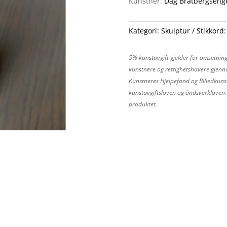
Kunstner:
Dag Bratbergseng
Kategori:
Skulptur
Stikkord
5% kunstavgift gjelder for omsetning
kunstnere og rettighetshavere gjenno
Kunstneres Hjelpefond og Billedkunst
kunstavgiftsloven og åndsverkloven. P
produktet.