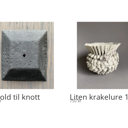
old til knott
Liten krakelure 
r
750
kr