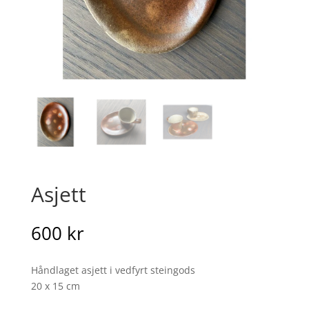
Asjett
600
kr
Håndlaget asjett i vedfyrt steingods
20 x 15 cm