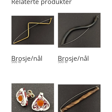
Relaterte produkter
Brosje/nål
Brosje/nål
500
kr
500
kr