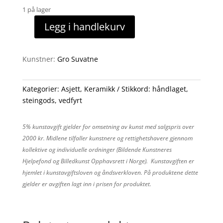
1 på lager
Legg i handlekurv
Asjett
antall
Kunstner:
Gro Suvatne
Kategorier:
Asjett
,
Keramikk
Stikkord:
håndlaget
,
steingods
,
vedfyrt
5% kunstavgift gjelder for omsetning av kunst med salgspris over
2000 kr. Midlene tilfaller kunstnere og rettighetshavere gjennom
kollektive og individuelle ordninger (Bildende Kunstneres
Hjelpefond og Billedkunst Opphavsrett i Norge). Kunstavgiften er
hjemlet i kunstavgiftsloven og åndsverkloven. På produktene dette
gjelder er avgiften lagt inn i prisen for produktet.