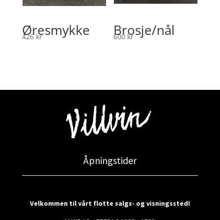
Øresmykke
Brosje/nål
426
kr
600
kr
Åpningstider
Velkommen til vårt flotte salgs- og visningssted!