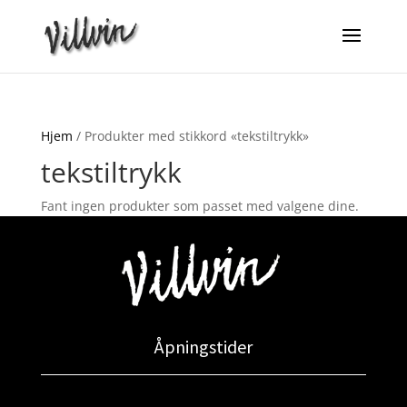
Hjem
/ Produkter med stikkord «tekstiltrykk»
tekstiltrykk
Fant ingen produkter som passet med valgene dine.
Åpningstider