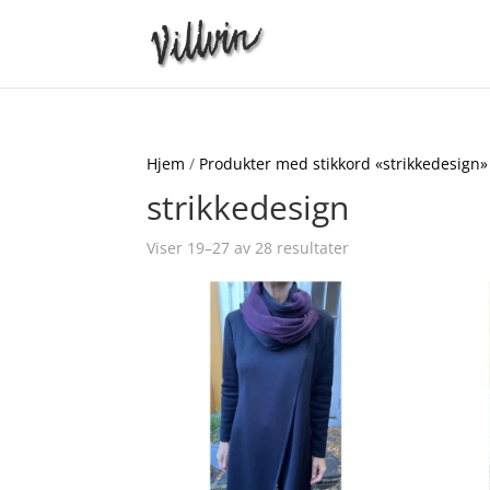
Hjem
/
Produkter med stikkord «strikkedesign»
strikkedesign
Viser 19–27 av 28 resultater