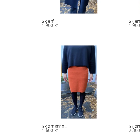
Skjerf
Skjer
1.900
kr
1.90
Skjørt str XL
Skjør
1.600
kr
2.30