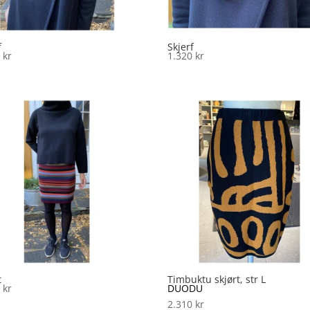
f
Skjerf
0
kr
1.320
kr
t
Timbuktu skjørt, str L
0
kr
DUODU
2.310
kr