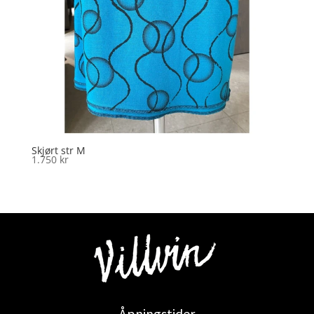
Skjørt str M
1.750
kr
Åpningstider