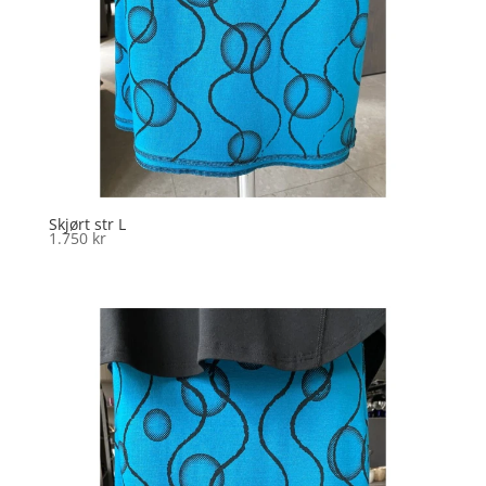
Skjørt str L
1.750
kr