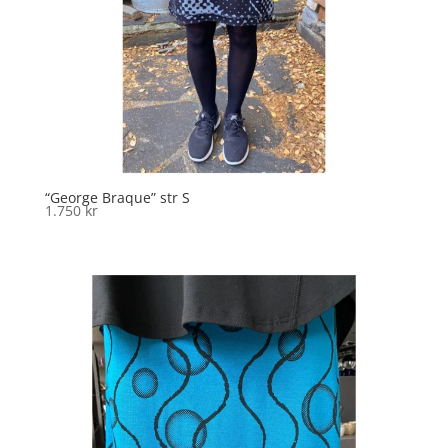
“George Braque” str S
1.750
kr