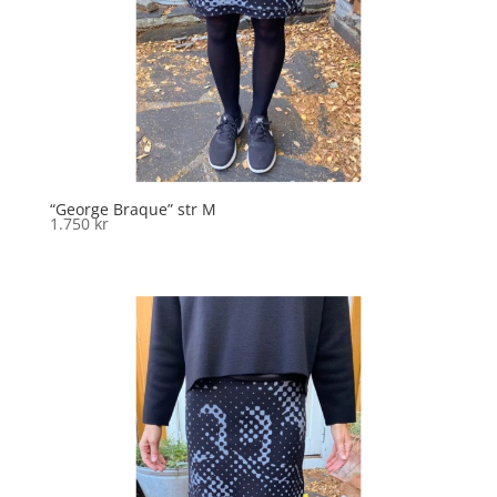
“George Braque” str M
1.750
kr