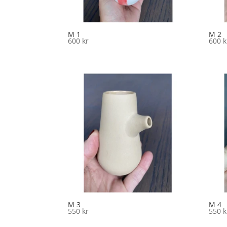
M 1
M 2
600
kr
600
k
M 3
M 4
550
kr
550
k