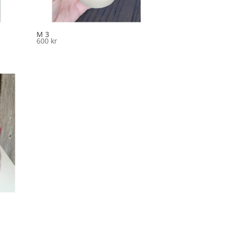
M 3
600
kr