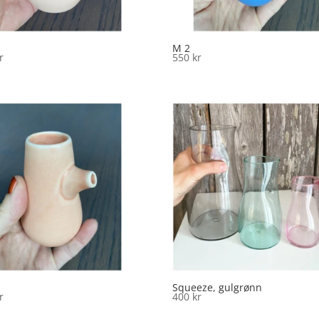
M 2
r
550
kr
Squeeze, gulgrønn
r
400
kr