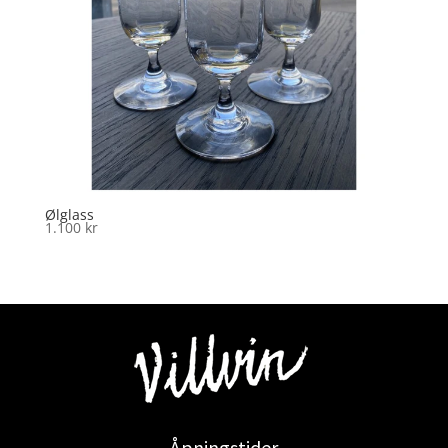
Ølglass
1.100
kr
Åpningstider