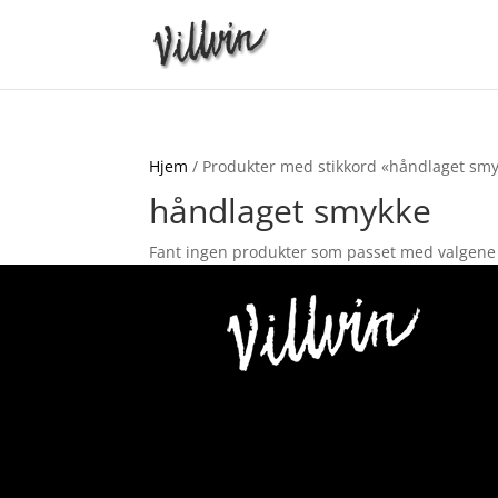
Hjem
/ Produkter med stikkord «håndlaget sm
håndlaget smykke
Fant ingen produkter som passet med valgene