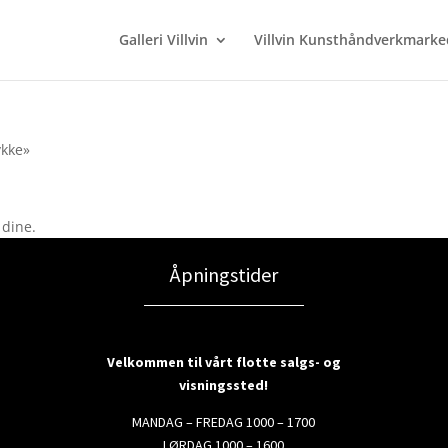
Galleri Villvin
Villvin Kunsthåndverkmarke
ykke»
 dine.
Åpningstider
Velkommen til vårt flotte salgs- og
visningssted!
MANDAG – FREDAG 1000 – 1700
LØRDAG 1000 – 1600