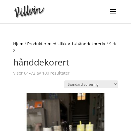
Hjem
/
Produkter med stikkord «hånddekorert»
/ Side
8
hånddekorert
Viser 64–72 av 100 resultater