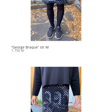
“George Braque” str M
1.750
kr