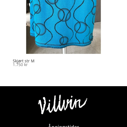
Skjørt str M
1.750
kr
Åpningstider