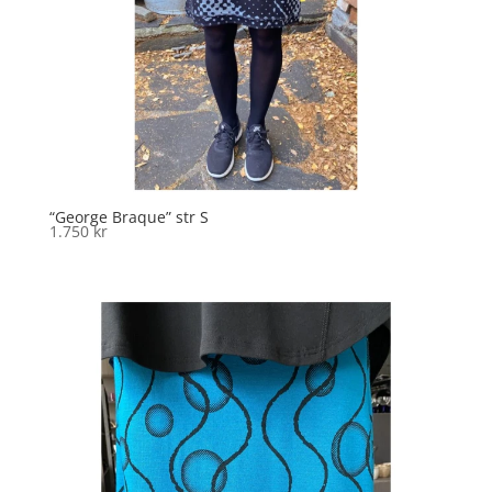
“George Braque” str S
1.750
kr