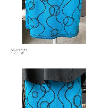
Skjørt str L
1.750
kr