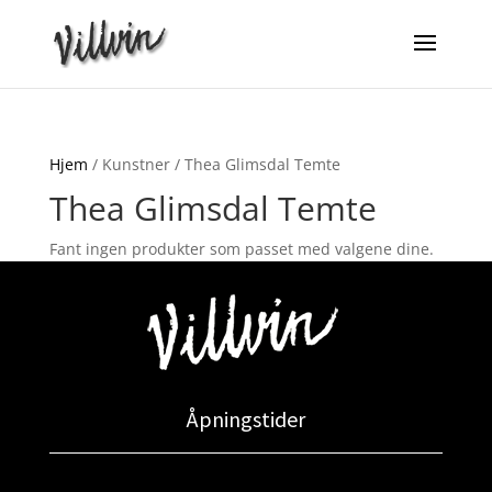
Hjem
/ Kunstner / Thea Glimsdal Temte
Thea Glimsdal Temte
Fant ingen produkter som passet med valgene dine.
Åpningstider