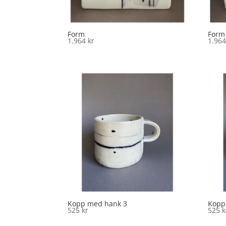
Form
Form
1.964
kr
1.96
Kopp med hank 3
Kopp
525
kr
525
k