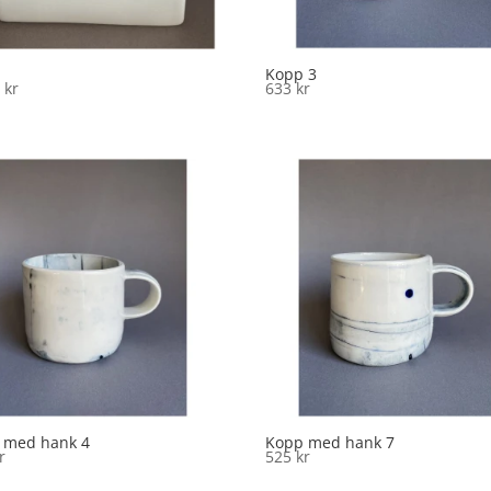
Kopp 3
4
kr
633
kr
 med hank 4
Kopp med hank 7
r
525
kr