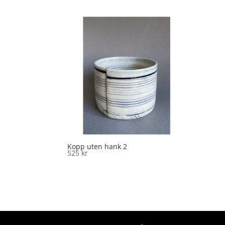
Kopp uten hank 2
525
kr