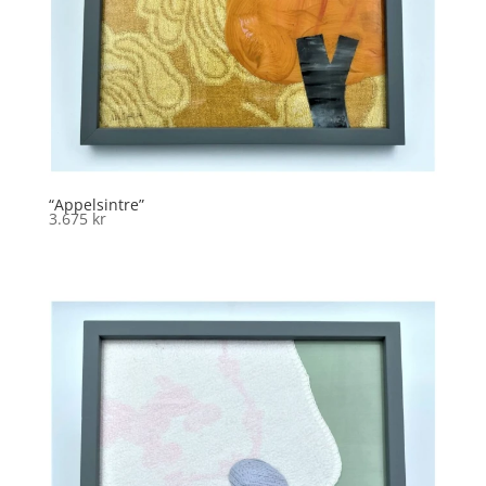
“Appelsintre”
3.675
kr