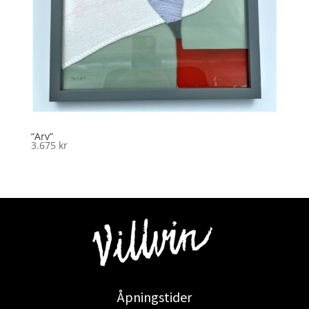
“Arv”
3.675
kr
Åpningstider